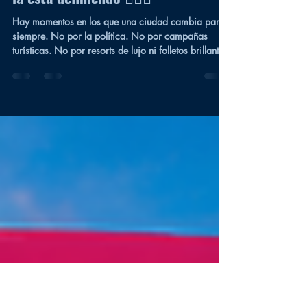
Después de 21 años, el Orgullo de
Los Cabos ya no pide visibilidad —
la está definiendo 🏳️‍🌈✨
Hay momentos en los que una ciudad cambia para
siempre. No por la política. No por campañas
turísticas. No por resorts de lujo ni folletos brillantes.
Sino por su gente. Por cuerpos caminando juntxs
bajo el cielo del desierto. Por voces que se niegan a
desaparecer. Por el amor eligiendo seguir siendo
visible en un mundo que todavía intenta borrarlo. Y
en 2026, Los Cabos volverá a vivir ese momento. Ya
llegó el cartel oficial de la 21ª Marcha Histórica del
Orgullo LGBTQ+ Los C