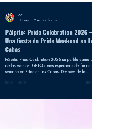
Joe
31 may
2 min de lectura
Pálpito: Pride Celebration 2026 —
Una fiesta de Pride Weekend en Los
Cabos
Pálpito: Pride Celebration 2026 se perfila como uno
de los eventos LGBTQ+ más esperados del fin de
semana de Pride en Los Cabos. Después de la
Marcha Histórica del Orgullo LGBTQ+ Los Cabos
2026, la celebración continúa con esta fiesta de
Pride Weekend en uno de los espacios nocturnos
más únicos de la región: CRANIA | Air Disco,
Global Makerspace & Artist Residency. Fecha y
ubicación 📅 Sábado 20 de junio de 2026 🕘 9:00
PM 📍 CRANIA | Air Disco, Global Makerspace &