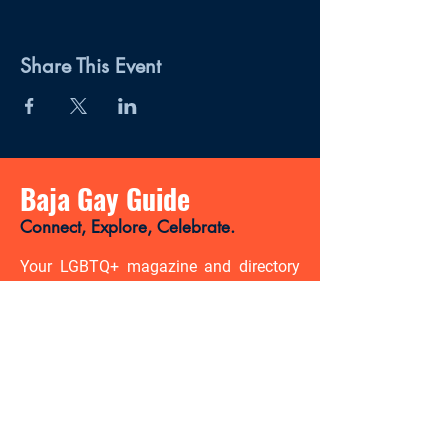
Share This Event
Baja Gay Guide
Connect, Explore, Celebrate.
Your LGBTQ+ magazine and directory
for discovering the best places, events,
news, and gay-friendly experiences in
Baja California Sur.
There’s so much to discover. Be