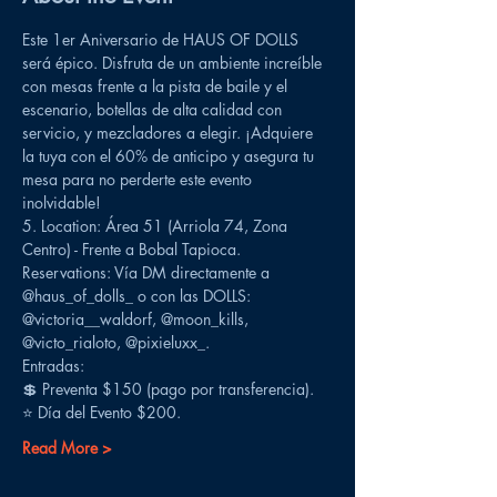
Este 1er Aniversario de HAUS OF DOLLS 
será épico. Disfruta de un ambiente increíble 
con mesas frente a la pista de baile y el 
escenario, botellas de alta calidad con 
servicio, y mezcladores a elegir. ¡Adquiere 
la tuya con el 60% de anticipo y asegura tu 
mesa para no perderte este evento 
inolvidable!
5. Location: Área 51 (Arriola 74, Zona 
Centro) - Frente a Bobal Tapioca.
Reservations: Vía DM directamente a 
@haus_of_dolls_ o con las DOLLS: 
@victoria__waldorf, @moon_kills, 
@victo_rialoto, @pixieluxx_.
Entradas:
💲 Preventa $150 (pago por transferencia).
⭐️ Día del Evento $200.
Read More >