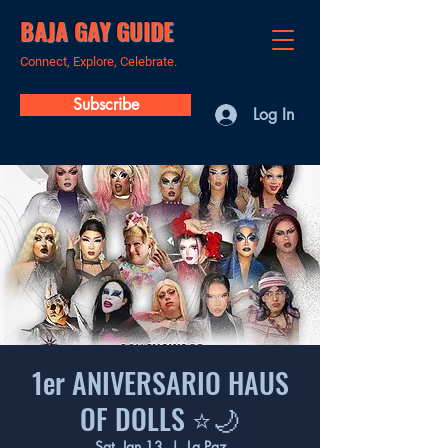
BAJA GAY GUIDE
Connect, Explore, Celebrate.
Subscribe
Log In
1er ANIVERSARIO HAUS
OF DOLLS ⭐️🌙
Sat, Jan 13
  |  
La Paz