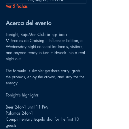
Ver 5 fechas
Acerca del evento
Tonight, BajaMen Club brings back 
Miércoles de Cruising – Influencer Edition, a 
Wednesday night concept for locals, visitors, 
and anyone ready to turn midweek into a real 
night out.
The formula is simple: get there early, grab 
the promos, enjoy the crowd, and stay for the 
energy.
Tonight’s highlights:
Beer 2-for-1 until 11 PM
Palomas 2-for-1
Complimentary tequila shot for the first 10 
guests