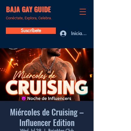
BAJA GAY GUIDE
Conéctate, Explora, Celebra.
Suscríbete
Iniciar sesión
Miércoles de Cruising –
Influencer Edition
Wed, Jul 29
  |  
BajaMen Club