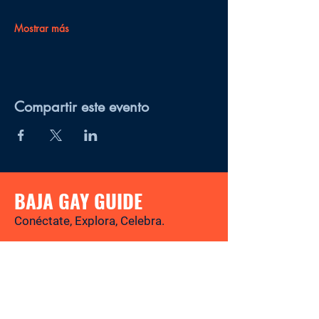
Mostrar más
Compartir este evento
BAJA GAY GUIDE
Conéctate, Explora, Celebra.
Tu revista y directorio LGBTQ+ para
descubrir los mejores lugares, eventos,
noticias y experiencias gay-friendly en
Baja California Sur.