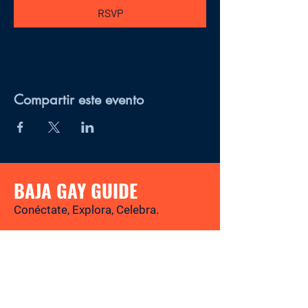
RSVP
Compartir este evento
BAJA GAY GUIDE
Conéctate, Explora, Celebra.
Tu revista y directorio LGBTQ+ para
descubrir los mejores lugares, eventos,
noticias y experiencias gay-friendly en
Baja California Sur.