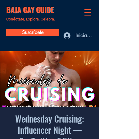
BAJA GAY GUIDE
Conéctate, Explora, Celebra.
Suscríbete
Iniciar sesión
Wednesday Cruising:
Influencer Night —