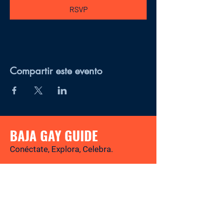
RSVP
Compartir este evento
BAJA GAY GUIDE
Conéctate, Explora, Celebra.
Tu revista y directorio LGBTQ+ para
descubrir los mejores lugares, eventos,
noticias y experiencias gay-friendly en
Baja California Sur.