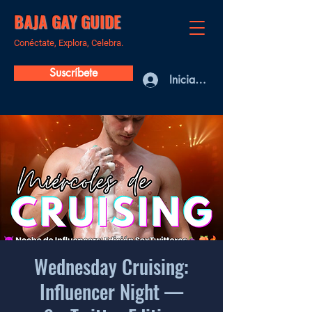
BAJA GAY GUIDE
Conéctate, Explora, Celebra.
Suscríbete
Iniciar sesión
Wednesday Cruising:
Influencer Night —