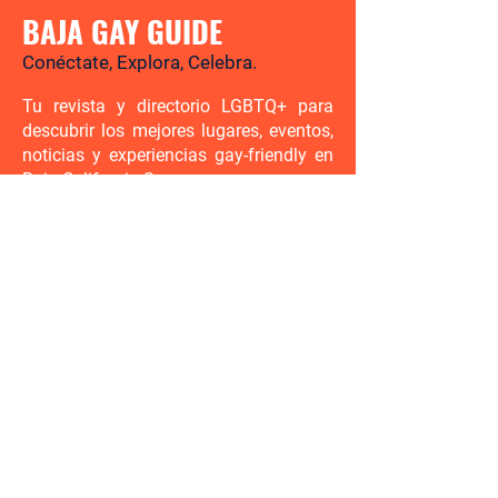
BAJA GAY GUIDE
Conéctate, Explora, Celebra.
Tu revista y directorio LGBTQ+ para
descubrir los mejores lugares, eventos,
noticias y experiencias gay-friendly en
Baja California Sur.
Hay mucho por descubrir. Sé el
primero en enterarte.
Ingresa tu correo electrónico aquí
Enviar