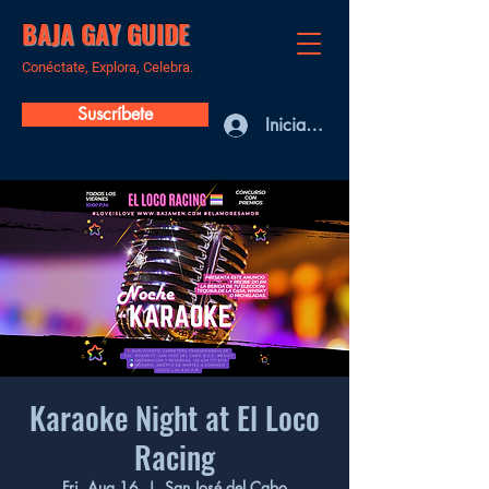
BAJA GAY GUIDE
Conéctate, Explora, Celebra.
Suscríbete
Iniciar sesión
Karaoke Night at El Loco
Racing
Fri, Aug 16
  |  
San José del Cabo