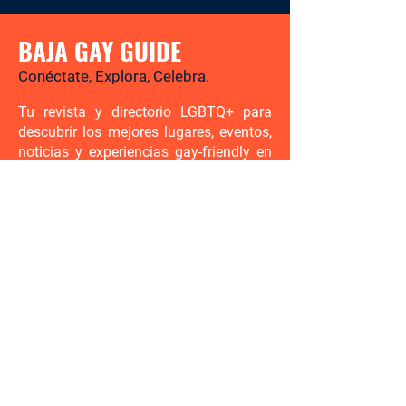
BAJA GAY GUIDE
Conéctate, Explora, Celebra.
Tu revista y directorio LGBTQ+ para
descubrir los mejores lugares, eventos,
noticias y experiencias gay-friendly en
Baja California Sur.
Hay mucho por descubrir. Sé el
primero en enterarte.
Ingresa tu correo electrónico aquí
Enviar