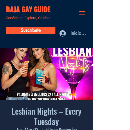
BAJA GAY GUIDE
Conéctate, Explora, Celebra.
Suscríbete
Iniciar sesión
Lesbian Nights – Every
Tuesday
Tue, Mar 03
  |  
El Loco Racing by