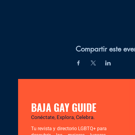
Compartir este eve
BAJA GAY GUIDE
Conéctate, Explora, Celebra.
Tu revista y directorio LGBTQ+ para