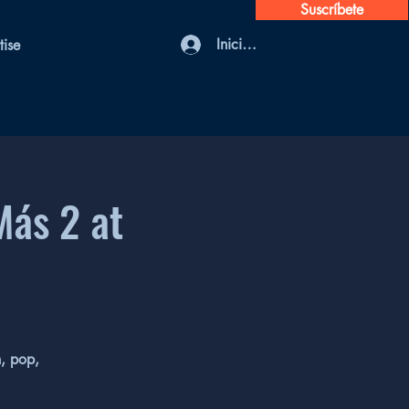
Suscríbete
Iniciar sesión
tise
Más 2 at
n, pop,