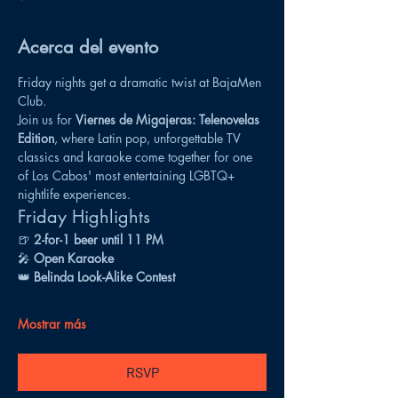
Acerca del evento
Friday nights get a dramatic twist at BajaMen 
Club.
Join us for 
Viernes de Migajeras: Telenovelas 
Edition
, where Latin pop, unforgettable TV 
classics and karaoke come together for one 
of Los Cabos' most entertaining LGBTQ+ 
nightlife experiences.
Friday Highlights
🍺 
2-for-1 beer until 11 PM
🎤 
Open Karaoke
👑 
Belinda Look-Alike Contest
Mostrar más
RSVP