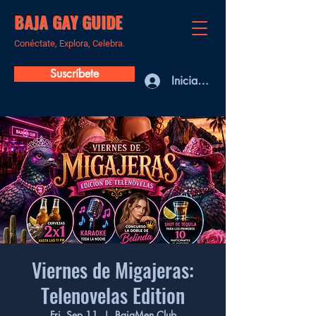
BAJA GAY GUIDE
Conéctate, Explora, Celebra.
Suscríbete
Iniciar sesión
Viernes de Migajeras:
Telenovelas Edition
Fri, Sep 11
  |  
BajaMen Club