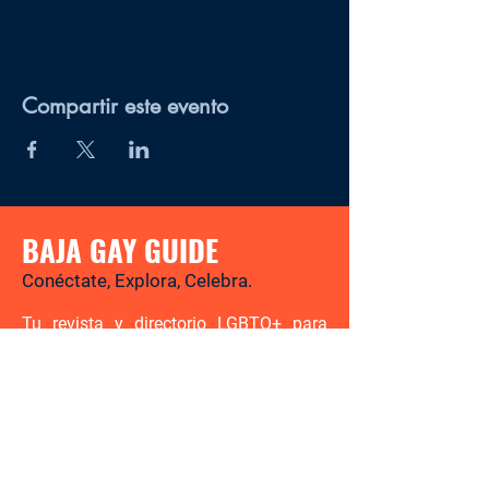
Compartir este evento
BAJA GAY GUIDE
Conéctate, Explora, Celebra.
Tu revista y directorio LGBTQ+ para
descubrir los mejores lugares, eventos,
noticias y experiencias gay-friendly en
Baja California Sur.