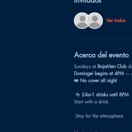
Invitados
Ver todos
Acerca del evento
Sundays at 
BajaMen Club
 do
Domingei begins at 4PM
 — g
🎟️ 
No cover all night
 🍻 
2-for-1 drinks until 8PM
Start with a drink.
 Stay for the atmosphere.