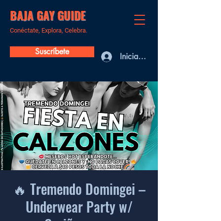
BAJA GAY GUIDE
Conéctate, Explora, Celebra.
Suscríbete
Iniciar sesión
🔥 Tremendo Domingei –
Underwear Party w/