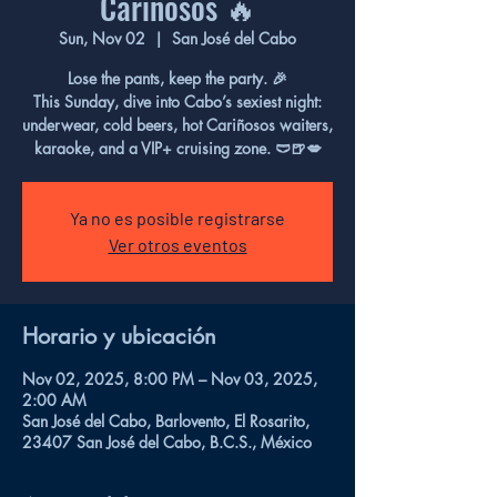
Cariñosos 🔥
Sun, Nov 02
  |  
San José del Cabo
Lose the pants, keep the party. 🎉
This Sunday, dive into Cabo’s sexiest night:
underwear, cold beers, hot Cariñosos waiters,
karaoke, and a VIP+ cruising zone. 🩲🍺💋
Ya no es posible registrarse
Ver otros eventos
Horario y ubicación
Nov 02, 2025, 8:00 PM – Nov 03, 2025,
2:00 AM
San José del Cabo, Barlovento, El Rosarito,
23407 San José del Cabo, B.C.S., México