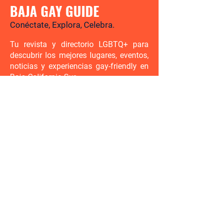
BAJA GAY GUIDE
Conéctate, Explora, Celebra.
Tu revista y directorio LGBTQ+ para
descubrir los mejores lugares, eventos,
noticias y experiencias gay-friendly en
Baja California Sur.
Hay mucho por descubrir. Sé el
primero en enterarte.
Ingresa tu correo electrónico aquí
Enviar