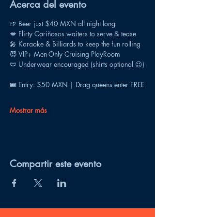
Acerca del evento
🍺 Beer just $40 MXN all night long
💋 Flirty Cariñosos waiters to serve & tease
🎤 Karaoke & Billiards to keep the fun rolling
😈 VIP+ Men-Only Cruising PlayRoom
🩲 Underwear encouraged (shirts optional 😉)
🎟 Entry: $50 MXN | Drag queens enter FREE
Mostrar más
Compartir este evento