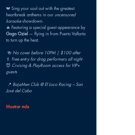
💔 Sing your soul out with the greatest 
heartbreak anthems in our 
uncensored 
karaoke
 showdown.
🔥 Featuring a special guest appearance by 
Gogo Oziel
 — flying in from Puerto Vallarta 
to turn up the heat.
 🍻 
No cover before 10PM | $100 after
💄 
Free entry for drag performers all night
😈 
Cruising & PlayRoom access for VIP+ 
guests
 📍 
BajaMen Club @ El Loco Racing – San 
José del Cabo
Mostrar más