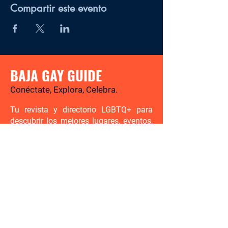
Compartir este evento
BAJA GAY GUIDE
Conéctate, Explora, Celebra.
Tu revista y directorio LGBTQ+ para
descubrir los mejores lugares, eventos,
noticias y experiencias gay-friendly en
Baja California Sur.
Hay mucho por descubrir. Sé el
primero en enterarte.