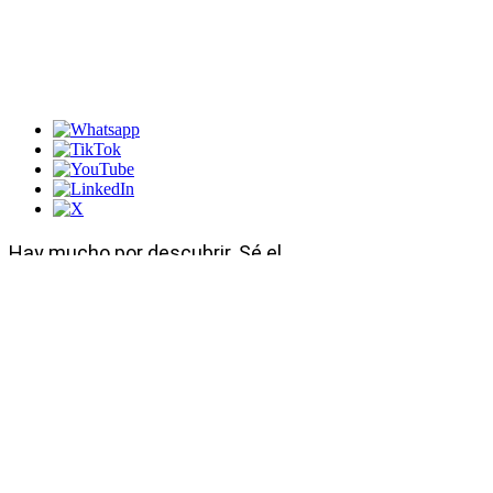
Tu revista y directorio LGBTQ+ para
descubrir los mejores lugares, eventos,
noticias y experiencias gay-friendly en Baja
California Sur.
Hay mucho por descubrir. Sé el
primero en enterarte.
Ingresa tu correo electrónico aquí
Enviar
Programas y Servicios