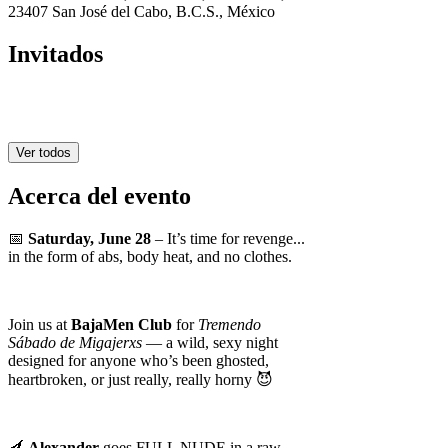
23407 San José del Cabo, B.C.S., México
Invitados
Ver todos
Acerca del evento
📅
Saturday, June 28
– It’s time for revenge...
in the form of abs, body heat, and no clothes.
Join us at
BajaMen Club
for
Tremendo
Sábado de Migajerxs
— a wild, sexy night
designed for anyone who’s been ghosted,
heartbroken, or just really, really horny 😈
🍆
Alexander
goes FULL NUDE in a raw,