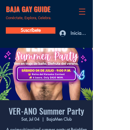
BAJA GAY GUIDE
Conéctate, Explora, Celebra.
Suscríbete
Iniciar sesión
VER-ANO Summer Party
Sat, Jul 04
  |  
BajaMen Club
A swimsuit-inspired summer party at BajaMen