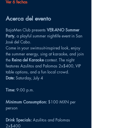
Ver 6 fechas
Acerca del evento
BajaMen Club presents 
VER-ANO Summer 
Party
, a playful summer nightlife event in San 
José del Cabo.
Come in your swimsuit-inspired look, enjoy 
the summer energy, sing at karaoke, and join 
the 
Reina del Karaoke
 contest. The night 
features Azulitos and Palomas 2x$400, VIP 
table options, and a fun local crowd.
Date:
 Saturday, July 4
Time:
 9:00 p.m.
Minimum Consumption:
 $100 MXN per 
person
Drink Specials:
 Azulitos and Palomas 
2x$400