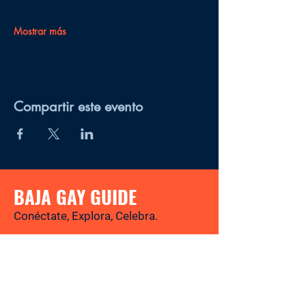
Mostrar más
Compartir este evento
BAJA GAY GUIDE
Conéctate, Explora, Celebra.
Tu revista y directorio LGBTQ+ para
descubrir los mejores lugares, eventos,
noticias y experiencias gay-friendly en
Baja California Sur.