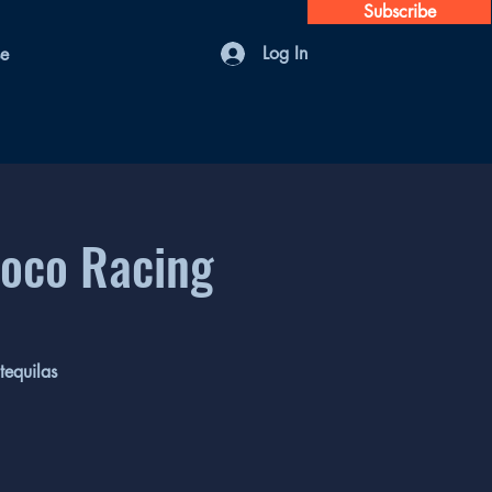
Subscribe
Log In
se
Loco Racing
tequilas